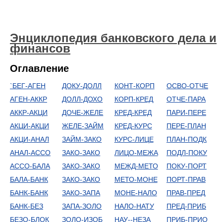
Энциклопедия банковского дела и
финансов
Оглавление
`БЕГ-АГЕН
ДОКУ-ДОЛЛ
КОНТ-КОРП
ОСВО-ОТЧЕ
АГЕН-АККР
ДОЛЛ-ДОХО
КОРП-КРЕД
ОТЧЕ-ПАРА
АККР-АКЦИ
ДОЧЕ-ЖЕЛЕ
КРЕД-КРЕД
ПАРИ-ПЕРЕ
АКЦИ-АКЦИ
ЖЕЛЕ-ЗАЙМ
КРЕД-КУРС
ПЕРЕ-ПЛАН
АКЦИ-АНАЛ
ЗАЙМ-ЗАКО
КУРС-ЛИЦЕ
ПЛАН-ПОДК
АНАЛ-АССО
ЗАКО-ЗАКО
ЛИЦО-МЕЖА
ПОДЛ-ПОКУ
АССО-БАЛА
ЗАКО-ЗАКО
МЕЖД-МЕТО
ПОКУ-ПОРТ
БАЛА-БАНК
ЗАКО-ЗАКО
МЕТО-МОНЕ
ПОРТ-ПРАВ
БАНК-БАНК
ЗАКО-ЗАПА
МОНЕ-НАЛО
ПРАВ-ПРЕД
БАНК-БЕЗ
ЗАПА-ЗОЛО
НАЛО-НАТУ
ПРЕД-ПРИБ
БЕЗО-БЛОК
ЗОЛО-ИЗОБ
НАУ--НЕЗА
ПРИБ-ПРИО