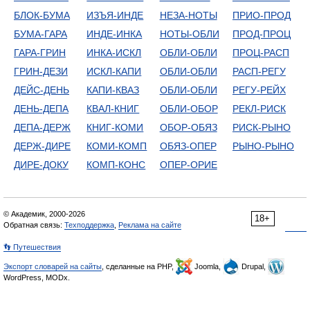
БЛОК-БУМА
ИЗЪЯ-ИНДЕ
НЕЗА-НОТЫ
ПРИО-ПРОД
БУМА-ГАРА
ИНДЕ-ИНКА
НОТЫ-ОБЛИ
ПРОД-ПРОЦ
ГАРА-ГРИН
ИНКА-ИСКЛ
ОБЛИ-ОБЛИ
ПРОЦ-РАСП
ГРИН-ДЕЗИ
ИСКЛ-КАПИ
ОБЛИ-ОБЛИ
РАСП-РЕГУ
ДЕЙС-ДЕНЬ
КАПИ-КВАЗ
ОБЛИ-ОБЛИ
РЕГУ-РЕЙХ
ДЕНЬ-ДЕПА
КВАЛ-КНИГ
ОБЛИ-ОБОР
РЕКЛ-РИСК
ДЕПА-ДЕРЖ
КНИГ-КОМИ
ОБОР-ОБЯЗ
РИСК-РЫНО
ДЕРЖ-ДИРЕ
КОМИ-КОМП
ОБЯЗ-ОПЕР
РЫНО-РЫНО
ДИРЕ-ДОКУ
КОМП-КОНС
ОПЕР-ОРИЕ
© Академик, 2000-2026
18+
Обратная связь:
Техподдержка
,
Реклама на сайте
👣 Путешествия
Экспорт словарей на сайты
, сделанные на PHP,
Joomla,
Drupal,
WordPress, MODx.